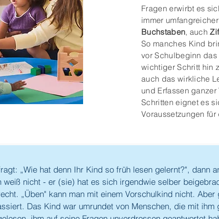
Fragen erwirbt es si
immer umfangreicher
Buchstaben
, auch
Zi
So manches Kind brin
vor Schulbeginn da
wichtiger Schritt hin
auch das wirkliche L
und Erfassen ganzer W
Schritten eignet es s
Voraussetzungen für
ragt:
„
Wie hat denn Ihr Kind so früh lesen gelernt?", dann a
h weiß nicht - er (sie) hat es sich irgendwie selber beigebra
recht.
„
Üben" kann man mit einem Vorschulkind nicht. Aber g
assiert. Das Kind war umrundet von Menschen, die mit ihm
gelesen, ihm auf seine Fragen unverdrossen geantwortet ha