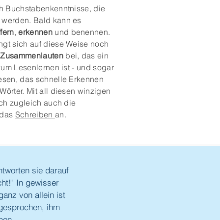
ch Buchstabenkenntnisse, die
 werden. Bald kann es
ffern
,
erkennen
und benennen.
gt sich auf diese Weise noch
s
Zusammenlauten
bei, das ein
 zum Lesenlernen ist - und sogar
esen, das schnelle Erkennen
örter. Mit all diesen winzigen
ich zugleich auch die
 das
Schreiben
an.
ntworten sie darauf
cht!" In gewisser
anz von allein ist
 gesprochen, ihm
ben.