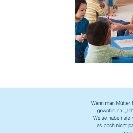
Wenn man Mütter f
gewöhnlich:
„
Ic
Weise haben sie 
es doch nicht p
vor