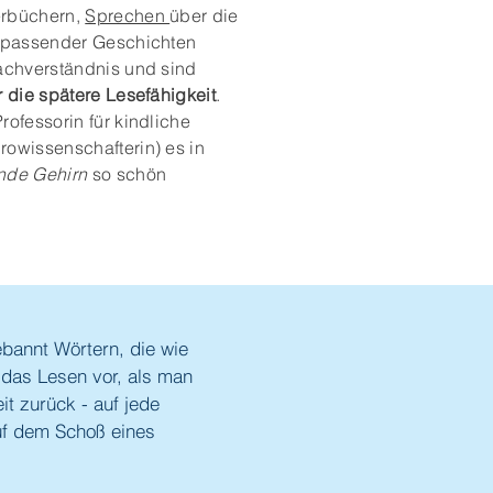
erbüchern,
Sprechen
über die
zupassender Geschichten
achverständnis und sind
r die spätere Lesefähigkeit
.
ofessorin für kindliche
owissenschafterin) es in
nde Gehirn
so schön
ebannt Wörtern, die wie
f das Lesen vor, als man
it zurück - auf jede
auf dem Schoß eines