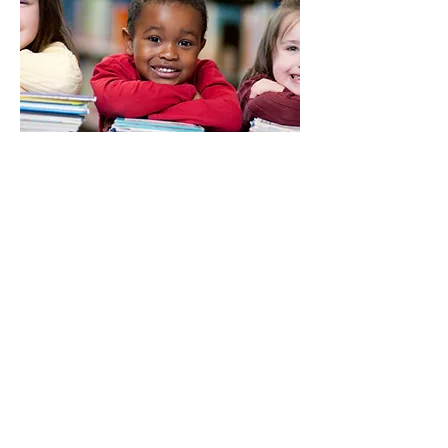
Bereit für Schule
Anfangsunterricht - was ist
wichtig?
Ein Kind, das schon erlebt hat, dass es
sich mit Zeichen, mit Geschriebenem,
verständlich machen kann, ist
bereit für
den nächsten Schritt
– für das Schreiben-
und Lesenlernen in der Schule.
Bei zahlreichen Kindern müssen diese